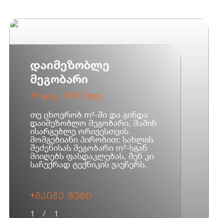
დაიმეზობლე
მეგობარი
31 დეკ, 2026-მდე
თუ ცხოვრობ m²-ში და გინდა
დაიმეზობლო მეგობარი, მაშინ
ისარგებლე ორივესთვის
მომგებიანი პირობით: სახლის
შეძენისას მეგობარი m²-სგან
მიიღებს ფასდაკლებას, შენ კი
საჩუქრად ტექნიკის ვაუჩერს.
სახლის შეძენა შესაძლებელია
m²-ის ყველა მიმდინარე
ᲒᲐᲘᲒᲔ ᲛᲔᲢᲘ
პროექტში:
• m³ საბურთალო - მარშალ
1
/
1
გელოვანის გამზ. 1;