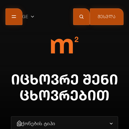
GE
ᲨᲔᲡᲕᲚᲐ
კომპანია
პროექტები
შეთავაზებები
სიახლეები
m² ქლაბ ქარდი
კონტაქტი
ᲘᲪᲮᲝᲕᲠᲔ ᲨᲔᲜᲘ
ᲪᲮᲝᲕᲠᲔᲑᲘᲗ
ქონების ტიპი