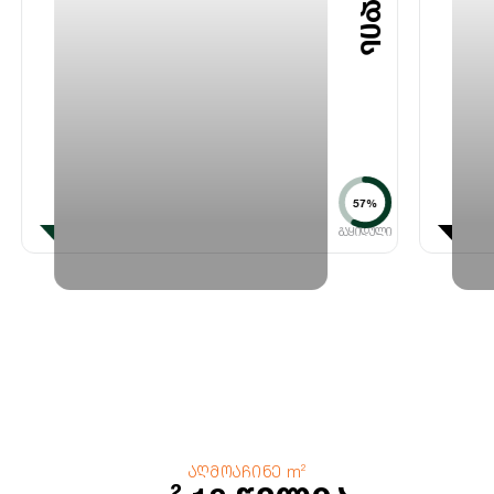
57%
ᲒᲐᲧᲘᲓᲣᲚᲘ
აღმოაჩინე m²