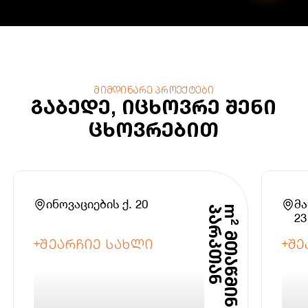
მიმდინარე პროექტები
გაბედე, იცხოვრე შენი
ცხოვრებით
ინოვაციების ქ. 20
მა
ნ
m
²
მ
თ
ა
წ
მ
ი
ნ
დ
ი
ს
პ
ა
რ
კ
თ
ა
23
ᲨᲔᲐᲠᲩᲘᲔ ᲡᲐᲮᲚᲘ
ᲨᲔ