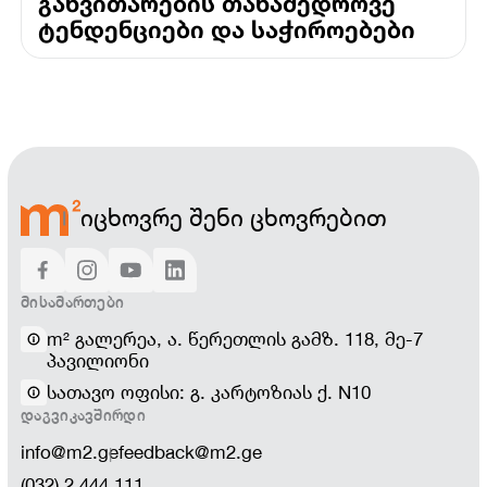
განვითარების თანამედროვე
ტენდენციები და საჭიროებები
იცხოვრე შენი ცხოვრებით
ᲛᲘᲡᲐᲛᲐᲠᲗᲔᲑᲘ
m² გალერეა, ა. წერეთლის გამზ. 118, მე-7
პავილიონი
სათავო ოფისი: გ. კარტოზიას ქ. N10
ᲓᲐᲒᲕᲘᲙᲐᲕᲨᲘᲠᲓᲘ
info@m2.ge
feedback@m2.ge
(032) 2 444 111