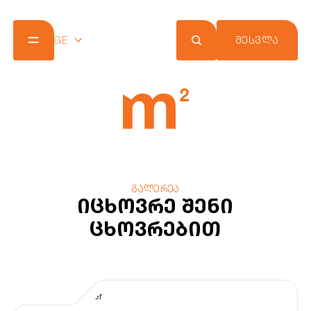
GE
ᲨᲔᲡᲕᲚᲐ
კომპანია
პროექტები
შეთავაზებები
სიახლეები
m² ქლაბ ქარდი
კონტაქტი
გალერეა
იცხოვრე შენი
ცხოვრებით