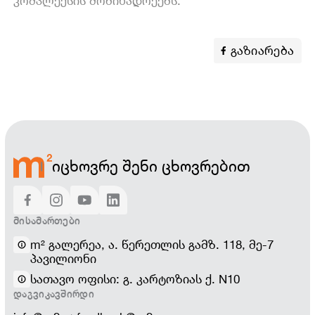
კომპლექსის მობინადრეებს.
გაზიარება
იცხოვრე შენი ცხოვრებით
ᲛᲘᲡᲐᲛᲐᲠᲗᲔᲑᲘ
m² გალერეა, ა. წერეთლის გამზ. 118, მე-7
პავილიონი
სათავო ოფისი: გ. კარტოზიას ქ. N10
ᲓᲐᲒᲕᲘᲙᲐᲕᲨᲘᲠᲓᲘ