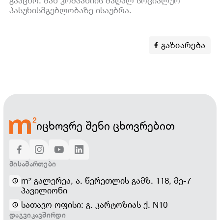
გააცნო. მან კომპანიის მაღალ სოციალურ
პასუხისმგებლობაზე ისაუბრა.
გაზიარება
იცხოვრე შენი ცხოვრებით
ᲛᲘᲡᲐᲛᲐᲠᲗᲔᲑᲘ
m² გალერეა, ა. წერეთლის გამზ. 118, მე-7
პავილიონი
სათავო ოფისი: გ. კარტოზიას ქ. N10
ᲓᲐᲒᲕᲘᲙᲐᲕᲨᲘᲠᲓᲘ