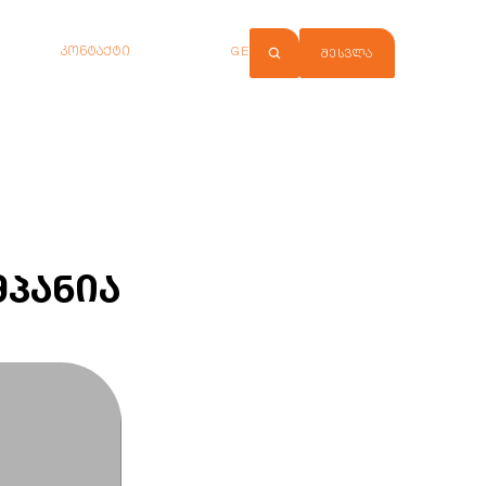
კონტაქტი
GE
ᲨᲔᲡᲕᲚᲐ
მპანია