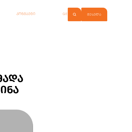
კონტაქტი
GE
ᲨᲔᲡᲕᲚᲐ
მადა
გინა