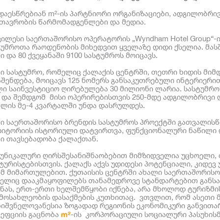
დაესწრებიან m²-ის პარტნიორი ორგანიზაციები, ადგილობრი
თავრობის წარმომადგენლები და მედია.
ვილესი საერთაშორისო ოპერატორის „Wyndham Hotel Group“-ი
უმროთა რაოდენობის მიხედვით ყველაზე დიდი ქსელია. მასშ
 და 80 ქვეყანაში 9100 სასტუმროს მოიცავს.
ი სასტუმრო, რომელიც ქალაქის ცენტრში, თეთრი ხიდის მიმ
შენდება, მოიცავს 125 ნომერს განსაკუთრებული ინტერიერი
ი საინვესტიციო ღირებულება 30 მილიონი ლარია. სასტუმრო
 და შემდგომ მისი ოპერირებისთვის 250-მდე ადგილობრივი 
წლის მე-4 კვარტალში უნდა დასრულდეს.
ლი საერთაშორისო ბრენდის სასტუმროს პროექტში გათვალის
რიტორიის ისტორიული დატვირთვა, ფუნქციონალური ნაწილი 
ი თავსებადობა ქალაქთან.
ი უნიკალური ღირსშესანიშნაობებით მიმზიდველია უცხოელი,
ურისტებისთვის. ქალაქს აქვს უდიდესი პოტენციალი, კიდევ
ამ მიმართულებით. ქუთაისის ცენტრში ახალი საერთაშორისო
მელიც დააკმაყოფილებს თანამედროვე სტანდარტებით განს
ას, ერთ-ერთი ხელშემწყობი იქნება, არა მხოლოდ ტურიზმის
მოსახლეობის დასაქმების კუთხითაც. ვთვლით, რომ ასეთი მ
ნიშვნელოვანესია ზოგადად რეგიონის ეკონომიკური განვითა
m²
ცეფციის გაცნობა
-ის კორპორაციული სოციალური პასუხის